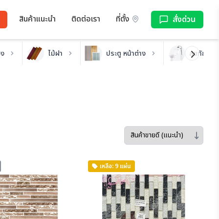
สินค้าแนะนำ
ติดต่อเรา
ที่ตั้ง
สั่งด่วน
อง
ไม้ฝา
ประตู หน้าต่าง
สุขภัณฑ์ ห
Sort by
เหลือ: 9 แผ่น