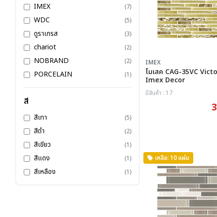
IMEX
(7)
WDC
(5)
ดูราเกรส
(3)
chariot
(2)
NOBRAND
(2)
IMEX
โมเสค CAG-35VC Victo
PORCELAIN
(1)
Imex Decor
มีสินค้า : 17
สี
3
สีเทา
(5)
สีดำ
(2)
สีเขียว
(1)
สีแดง
เหลือ: 10 แผ่น
(1)
สีเหลือง
(1)