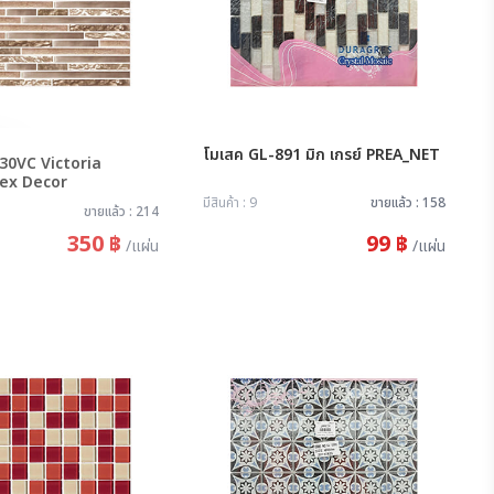
ด
โมเสค GL-891 มิก เกรย์ PREA_NET
30VC Victoria
Copper Imex Decor
มีสินค้า : 9
ขายแล้ว : 158
ขายแล้ว : 214
350 ฿
99 ฿
/แผ่น
/แผ่น