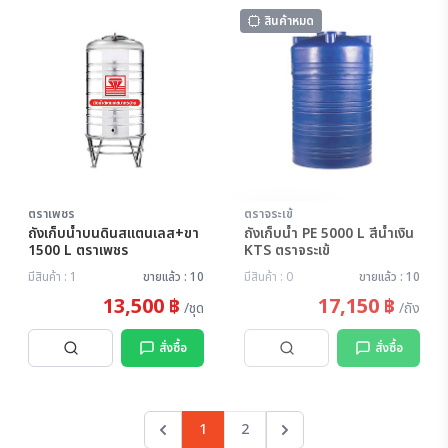
สินค้าหมด
ตราเพชร
ตราจระเข้
สินค้าหมด
ถังเก็บน้ำบนดินสแตนเลส+ขา
ถังเก็บน้ำ PE 5000 L สีน้ำเงิน
1500 L ตราเพชร
KTS ตราจระเข้
มีสินค้า : 1
ขายแล้ว : 10
มีสินค้า : 0
ขายแล้ว : 10
13,500 ฿
17,150 ฿
/ชุด
/ถัง
สั่งซื้อ
สั่งซื้อ
1
2
Previous
Next