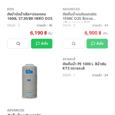
DOS
ADVANCED
สินค้าหมด
ถังบำบัดน้ำเสีย+ปลอกคอ
ถังเก็บน้ำบนดินแกรนิต
1600L ST20/BK HERO DOS
1500C O2S สีทราย
ครีม+ลูกลอย 3/4
มีสินค้า : 2
ขายแล้ว : 46
มีสินค้า : 0
ขายแล้ว : 44
ADVANCED
6,190 ฿
6,900 ฿
/ใบ
/ถัง
สั่งซื้อ
สั่งซื้อ
ตราจระเข้
ถังเก็บน้ำ PE 1000 L สีน้ำเงิน
KTS ตราจระเข้
มีสินค้า : 1
ขายแล้ว : 24
ADVANCED