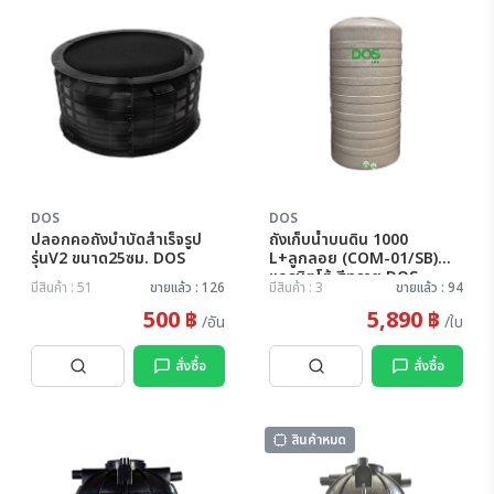
DOS
DOS
ปลอกคอถังบำบัดสำเร็จรูป
ถังเก็บน้ำบนดิน 1000
รุ่นV2 ขนาด25ซม. DOS
L+ลูกลอย (COM-01/SB)
แกรนิตโต้ สีทราย DOS
มีสินค้า : 51
ขายแล้ว : 126
มีสินค้า : 3
ขายแล้ว : 94
500 ฿
5,890 ฿
/อัน
/ใบ
สั่งซื้อ
สั่งซื้อ
สินค้าหมด