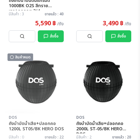
ถังเก็บน้ำบนดินแกรนิต
1000BK O2S สีทราย
เทา+ลูกลอย 3/4
มีสินค้า : 3
ขายแล้ว : 40
ADVANCED
5,590 ฿
3,490 ฿
/ถัง
/ถัง
สั่งซื้อ
สั่งซื้อ
สินค้าหมด
DOS
DOS
สินค้าหมด
ถังบำบัดน้ำเสีย+ปลอกคอ
ถังบำบัดน้ำเสีย+ปลอกคอ
1200L ST05/BK HERO DOS
2000L ST-05/BK HERO
DOS
มีสินค้า : 0
ขายแล้ว : 22
มีสินค้า : 2
ขายแล้ว : 20