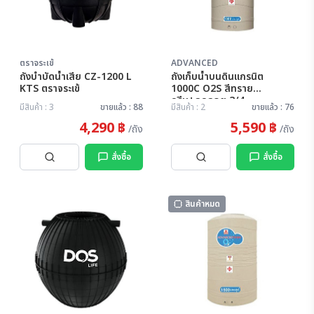
ตราจระเข้
ADVANCED
ถังบำบัดน้ำเสีย CZ-1200 L
ถังเก็บน้ำบนดินแกรนิต
KTS ตราจระเข้
1000C O2S สีทราย
ครีม+ลูกลอย 3/4
มีสินค้า : 3
ขายแล้ว : 88
มีสินค้า : 2
ขายแล้ว : 76
ADVANCED
4,290 ฿
5,590 ฿
/ถัง
/ถัง
สั่งซื้อ
สั่งซื้อ
สินค้าหมด