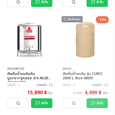
สั่งซื้อ
สั่งซื้อ
สินค้าหมด
-13%
ADVANCED
WAVE
สินค้าหมด
ถังเก็บน้ำบนดินก้น
ถังเก็บน้ำบนดิน รุ่น CUBIC
นูน+ขา+ลูกลอย 3/4 AV2000
2000 L สีเบจ WAVE
ADVANCED
มีสินค้า : 2
ขายแล้ว : 12
มีสินค้า : 0
ขายแล้ว : 12
15,890 ฿
4,490 ฿
/ใบ
5,190
/ถัง
สั่งซื้อ
สั่งซื้อ