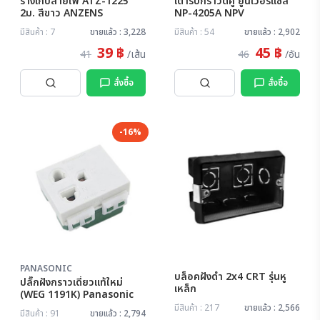
รางเก็บสายไฟ ATZ-1225
เต้ารับกราวด์คู่ ยูนิเวอร์แซล
2ม. สีขาว ANZENS
NP-4205A NPV
มีสินค้า : 7
ขายแล้ว : 3,228
มีสินค้า : 54
ขายแล้ว : 2,902
39 ฿
45 ฿
41
/เส้น
46
/อัน
สั่งซื้อ
สั่งซื้อ
-16%
PANASONIC
บล็อคฝังดำ 2x4 CRT รุ่นหู
ปลั๊กฝังกราวเดี่ยวแท้ใหม่
เหล็ก
(WEG 1191K) Panasonic
มีสินค้า : 217
ขายแล้ว : 2,566
มีสินค้า : 91
ขายแล้ว : 2,794