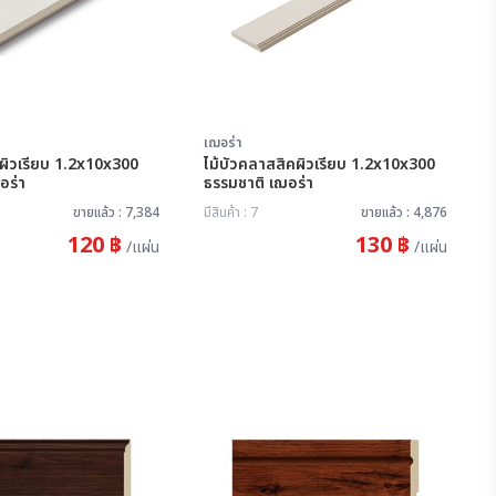
เฌอร่า
์นผิวเรียบ 1.2x10x300
ไม้บัวคลาสสิคผิวเรียบ 1.2x10x300
อร่า
ธรรมชาติ เฌอร่า
ขายแล้ว : 7,384
มีสินค้า : 7
ขายแล้ว : 4,876
120 ฿
130 ฿
/แผ่น
/แผ่น