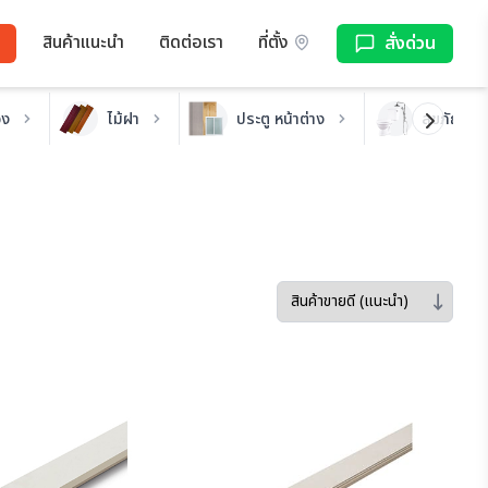
สินค้าแนะนำ
ติดต่อเรา
ที่ตั้ง
สั่งด่วน
อง
ไม้ฝา
ประตู หน้าต่าง
สุขภัณฑ์ ห
Sort by