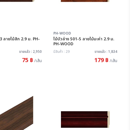
PH-WOOD
3 ลายไม้สัก 2.9 ม. PH-
ไม้บัวล่าง 501-5 ลายไม้มะค่า 2.9 ม.
PH-WOOD
ขายแล้ว : 2,950
มีสินค้า : 29
ขายแล้ว : 1,834
75 ฿
179 ฿
/เส้น
/เส้น