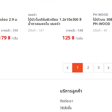
เฌอร่า
PH-WOOD
กอ่อน 2.9 ม.
ไม้บัวโมเดิร์นผิวเรียบ 1.2x10x300 สี
ไม้บัวบน 308
น้ำตาลเมอรโบ เฌอร่า
PH-WOOD
ขายแล้ว : 590
มีสินค้า : 167
ขายแล้ว : 548
มีสินค้า : 40
179 ฿
125 ฿
/เส้น
/แผ่น
1
2
3
Previous
Nex
บริการลูกค้า
ติดต่อเรา
วิธีสั่งซื้อ