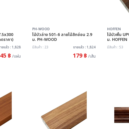
PH-WOOD
HOFFEN
7.5x300
ไม้บัวล่าง 501-6 ลายไม้สักอ่อน 2.9
ไม้บัวพื้น U
าลดราคา)
ม. PH-WOOD
ม. HOFFEN
ายแล้ว : 1,828
มีสินค้า : 23
ขายแล้ว : 1,824
มีสินค้า : 53
45 ฿
179 ฿
/แผ่น
/เส้น