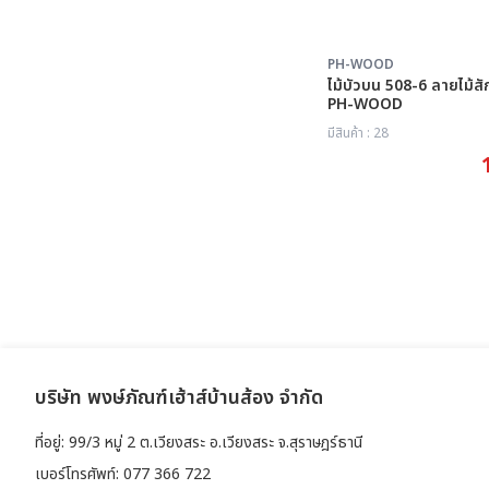
PH-WOOD
ไม้บัวบน 508-6 ลายไม้สั
PH-WOOD
มีสินค้า : 28
บริษัท พงษ์ภัณฑ์เฮ้าส์บ้านส้อง จำกัด
ที่อยู่: 99/3 หมู่ 2 ต.เวียงสระ อ.เวียงสระ จ.สุราษฎร์ธานี
เบอร์โทรศัพท์: 077 366 722