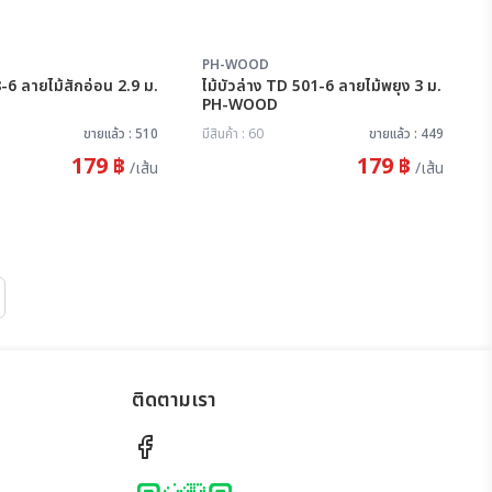
PH-WOOD
-6 ลายไม้สักอ่อน 2.9 ม.
ไม้บัวล่าง TD 501-6 ลายไม้พยุง 3 ม.
PH-WOOD
ขายแล้ว : 510
มีสินค้า : 60
ขายแล้ว : 449
179 ฿
179 ฿
/เส้น
/เส้น
t
ติดตามเรา