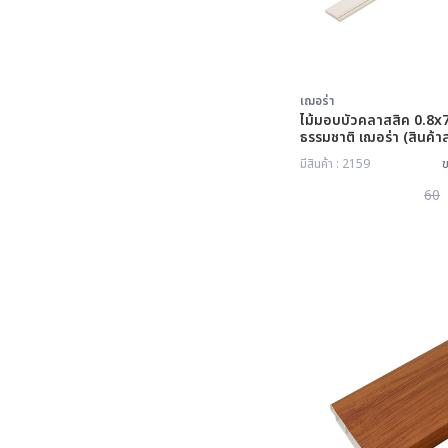
เฌอร่า
ไม้มอบบัวคลาสสิค 0.8x
ธรรมชาติ เฌอร่า (สินค้
มีสินค้า : 2159
ข
60