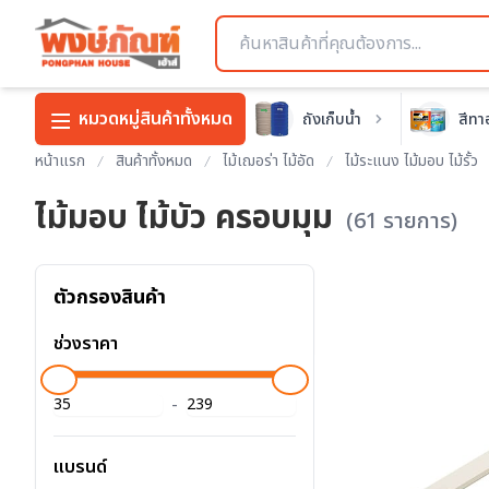
หมวดหมู่สินค้าทั้งหมด
ถังเก็บน้ำ
สีทา
หน้าแรก
สินค้าทั้งหมด
ไม้เฌอร่า ไม้อัด
ไม้ระแนง ไม้มอบ ไม้รั้ว
ไม้มอบ ไม้บัว ครอบมุม
(61 รายการ)
ตัวกรองสินค้า
ช่วงราคา
-
แบรนด์