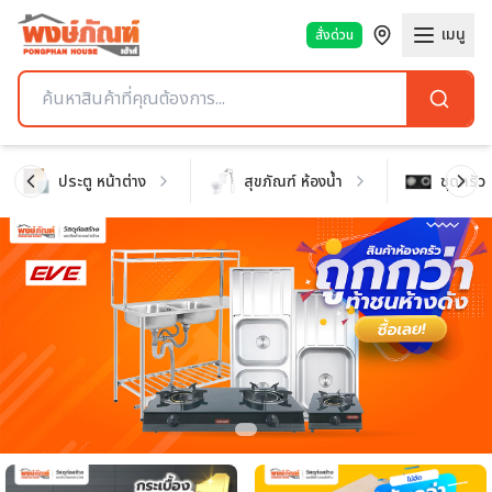
เมนู
สั่งด่วน
ประตู หน้าต่าง
สุขภัณฑ์ ห้องน้ำ
ชุดครัว